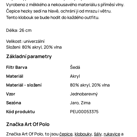
Vyrobeno z měkkého a nekousavého materiálu s příměsí vlny.
Čepice hezky sedí na hlavě, ochrání ji od mrazu i větru.
Tento klobouk se bude hodit do každého outfitu.
Délka: 26 cm
Velikost: univerzální
Složení: 80% akryl, 20% vlna
Základní parametry
Filtr Barva
Šedá
Materiál
Akryl
Materiál - složení
80% akryl, 20% vlna
Vzor
Jednobarevný
Sezóna
Jaro
,
Zima
Kód produktu
PEU00053375
Značka Art Of Polo
Značka Art Of Polo, to jsou
čepice
,
klobouky
,
šály
,
rukavice
a