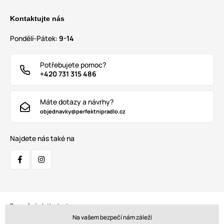
Kontaktujte nás
Pondělí-Pátek:
9-14
Potřebujete pomoc?
+420 731 315 486
Máte dotazy a návrhy?
objednavky@perfektnipradlo.cz
Najdete nás také na
Bezpečná platba kartou:
Na vašem bezpečí nám záleží