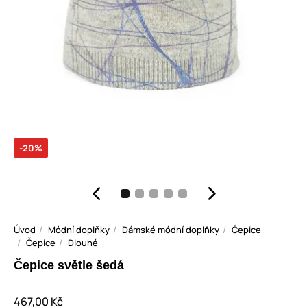
-20%
Úvod
Módní doplňky
Dámské módní doplňky
Čepice
Čepice
Dlouhé
Čepice světle šedá
467,00 Kč