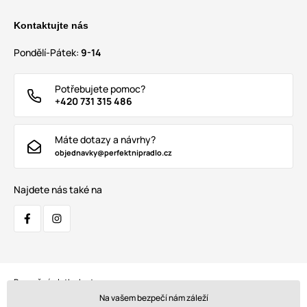
Kontaktujte nás
Pondělí-Pátek:
9-14
Potřebujete pomoc?
+420 731 315 486
Máte dotazy a návrhy?
objednavky@perfektnipradlo.cz
Najdete nás také na
Bezpečná platba kartou:
Na vašem bezpečí nám záleží