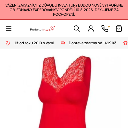
VÁŽENÍ ZÁKAZNÍCI, Z DŮVODU INVENTURY BUDOU NOVĚ VYTVOŘENÉ
OBJEDNÁVKY EXPEDOVÁNY V PONDĚLÍ 10.8.2026. DĚKUJEME ZA
POCHOPENÍ.
Již od roku 2010 s Vámi
Doprava zdarma od 1499 Kč