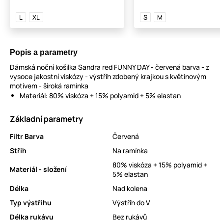
L
XL
S
M
Popis a parametry
Dámská noční košilka Sandra red FUNNY DAY - červená barva - z
vysoce jakostní viskózy - výstřih zdobený krajkou s květinovým
motivem - široká ramínka
Materiál: 80% viskóza + 15% polyamid + 5% elastan
Základní parametry
Filtr Barva
Červená
Střih
Na ramínka
80% viskóza + 15% polyamid +
Materiál - složení
5% elastan
Délka
Nad kolena
Typ výstřihu
Výstřih do V
Délka rukávu
Bez rukávů