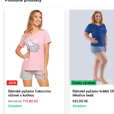
Podobné produkty
-20%
Český výrobek
Dámské pyžamo Catuccino
Dámské pyžamo krátké 19
růžové s kočkou
lékořice šedá
712,80 Kč
551,00 Kč
891,00 Kč
Skladem
Skladem