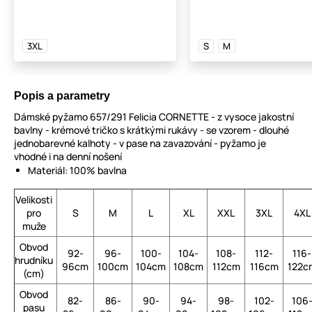
3XL
S
M
Popis a parametry
Dámské pyžamo 657/291 Felicia CORNETTE - z vysoce jakostní
bavlny - krémové tričko s krátkými rukávy - se vzorem - dlouhé
jednobarevné kalhoty - v pase na zavazování - pyžamo je
vhodné i na denní nošení
Materiál: 100% bavlna
Velikosti
pro
S
M
L
XL
XXL
3XL
4XL
muže
Obvod
92-
96-
100-
104-
108-
112-
116-
hrudníku
96cm
100cm
104cm
108cm
112cm
116cm
122c
(cm)
Obvod
82-
86-
90-
94-
98-
102-
106
pasu