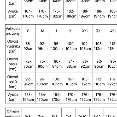
86cm
90cm
94cm
98cm
102cm
106cm
112c
(cm)
Výška
164-
170-
176-
182-
188-
188-
188-
(cm)
170cm
176cm
182cm
188cm
194cm
194cm
194c
Velikosti
S
M
L
XL
XXL
3XL
4XL
pro ženy
Obvod
88-
92-
96-
100-
104-
108-
112-
hrudníku
92cm
96cm
100cm
104cm
108cm
112cm
118c
(cm)
Obvod
72-
76-
80-
84-
88-
92-
96-
pasu
76cm
80cm
84cm
88cm
92cm
96cm
102c
(cm)
Obvod
92-
96-
100-
104-
108-
112-
116-
boků
96cm
100cm
104cm
108cm
112cm
116cm
122c
(cm)
Výška
158-
164-
164-
170-
176-
176-
176-
(cm)
164cm
170cm
170cm
176cm
182cm
182cm
182c
Dětské
velikosti
2-3
3-4
5-6
7-8
9-10
11-12
13-14