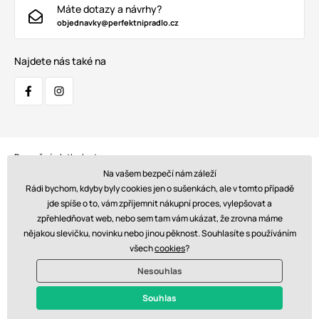
Máte dotazy a návrhy?
objednavky@perfektnipradlo.cz
Najdete nás také na
Bezpečná platba kartou:
Na vašem bezpečí nám záleží
Rádi bychom, kdyby byly cookies jen o sušenkách, ale v tomto případě
jde spíše o to, vám zpříjemnit nákupní proces, vylepšovat a
zpřehledňovat web, nebo sem tam vám ukázat, že zrovna máme
Doprava:
nějakou slevičku, novinku nebo jinou pěknost. Souhlasíte s používáním
všech
cookies
?
Nesouhlas
© 2026 www.perfektnipradlo.cz. Technicky zajišťuje
Simplia s.r.o.
Souhlas
Kč - CZ