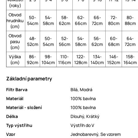
(roky)
Obvod
50-
54-
58-
62-
66-
72-
80-
hrudníku
54cm
58cm
62cm
66cm
72cm
80cm
88cm
(cm)
Obvod
48-
50-
52-
54-
56-
60-
64-
pasu
52cm
54cm
56cm
58cm
62cm
68cm
72cm
(cm)
Výška
86-
98-
110-
122-
134-
146-
158-
(cm)
92cm
104cm
116cm
128cm
140cm
152cm
164cm
Základní parametry
Filtr Barva
Bílá
,
Modrá
Materiál
100% bavlna
Materiál - složení
100% bavlna
Délka
Dlouhý
,
Krátký
Typ výstřihu
Výstřih do V
Vzor
Jednobarevný
,
Se vzorem