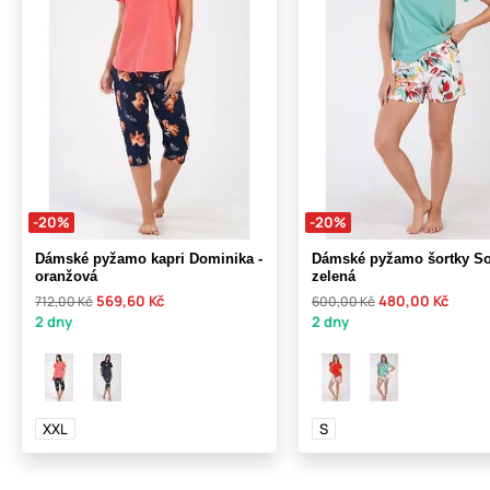
-20%
-20%
Dámské pyžamo kapri Dominika -
Dámské pyžamo šortky Sof
oranžová
zelená
569,60 Kč
480,00 Kč
712,00 Kč
600,00 Kč
2 dny
2 dny
XXL
S