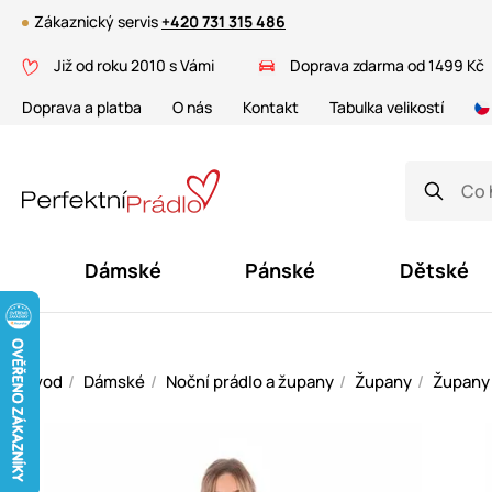
Zákaznický servis
+420 731 315 486
Již od roku 2010 s Vámi
Doprava zdarma od 1499 Kč
Doprava a platba
O nás
Kontakt
Tabulka velikostí
Dámské
Pánské
Dětské
Úvod
Dámské
Noční prádlo a župany
Župany
Župany