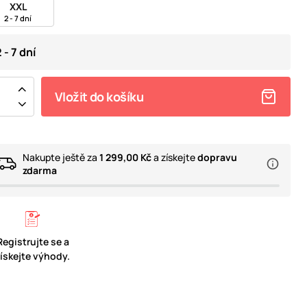
XXL
2 - 7 dní
 - 7 dní
Vložit do košíku
Nakupte ještě za
1 299,00 Kč
a získejte
dopravu
zdarma
Registrujte se a
získejte výhody.