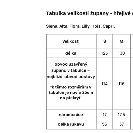
Tabulka velikostí župany - hřejiv
Siena, Alta, Flora, Lilly, Irbis, Capri.
Velikost
S
M
délka
125
130
obvod uzavřený
županu v tabulce =
nejbližší obvod postavy
114
116
*k těmto rozměrům v
tabulce je navíc 25cm
na překrytí
náramenice
17
17,5
délka rukávu
56
57