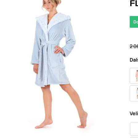
F
D
2 0
Dal
Vel