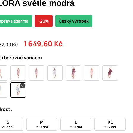
LORA světle modrá
oprava zdarma
-20%
Český výrobek
1 649,60 Kč
62,00 Kč
ší barevné variace:
ikost:
S
M
L
XL
2 - 7 dní
2 - 7 dní
2 - 7 dní
2 - 7 dní