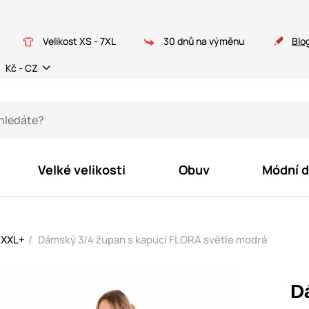
Velikost XS - 7XL
30 dnů na výměnu
Blo
Kč - CZ
Velké velikosti
Obuv
Módní 
 XXL+
Dámský 3/4 župan s kapucí FLORA světle modrá
D