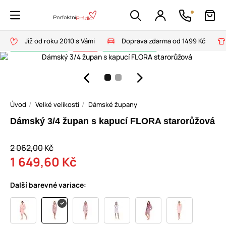
Již od roku 2010 s Vámi
Doprava zdarma od 1499 Kč
Doprava zdarma
-20%
Český výrobek
Úvod
Velké velikosti
Dámské župany
Dámský 3/4 župan s kapucí FLORA starorůžová
2 062,00 Kč
1 649,60 Kč
Další barevné variace: