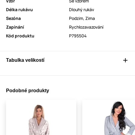
Vzor
Se vzorem
Délka rukávu
Dlouhý rukáv
Sezóna
Podzim
,
Zima
Zapínání
Rychlozavazování
Kód produktu
P795504
Tabulka velikostí
Podobné produkty