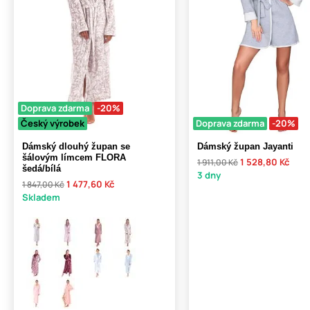
Doprava zdarma
-20%
Český výrobek
Doprava zdarma
-20%
Dámský dlouhý župan se
Dámský župan Jayanti
šálovým límcem FLORA
1 528,80 Kč
1 911,00 Kč
šedá/bílá
3 dny
1 477,60 Kč
1 847,00 Kč
Skladem