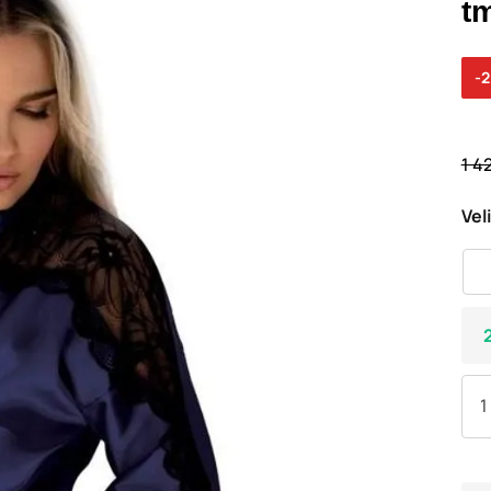
t
-
1 4
Vel