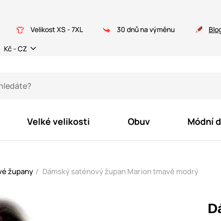
Velikost XS - 7XL
30 dnů na výměnu
Blo
Kč - CZ
Velké velikosti
Obuv
Módní 
vé župany
Dámský saténový župan Marion tmavě modrý
D