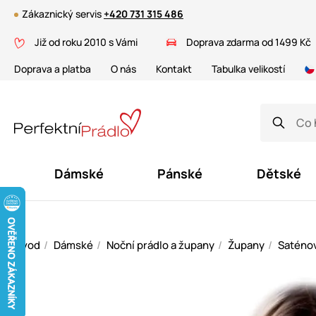
Zákaznický servis
+420 731 315 486
Již od roku 2010 s Vámi
Doprava zdarma od 1499 Kč
Doprava a platba
O nás
Kontakt
Tabulka velikostí
Dámské
Pánské
Dětské
Úvod
Dámské
Noční prádlo a župany
Župany
Saténo