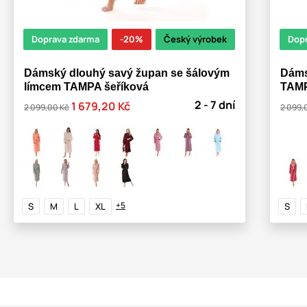
Doprava zdarma
-20%
Český výrobek
Dop
Dámský dlouhý savý župan se šálovým
Dáms
límcem TAMPA šeříková
TAMP
2 - 7 dní
1 679,20 Kč
2 099,00 Kč
2 099,
+5
S
M
L
XL
S