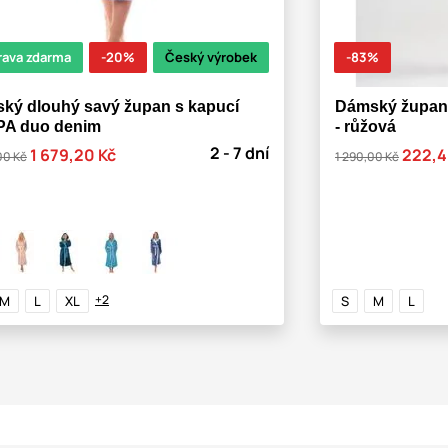
rava zdarma
-20%
Český výrobek
-83%
ký dlouhý savý župan s kapucí
Dámský župan k
A duo denim
- růžová
2 - 7 dní
1 679,20 Kč
222,4
00 Kč
1 290,00 Kč
+2
M
L
XL
S
M
L