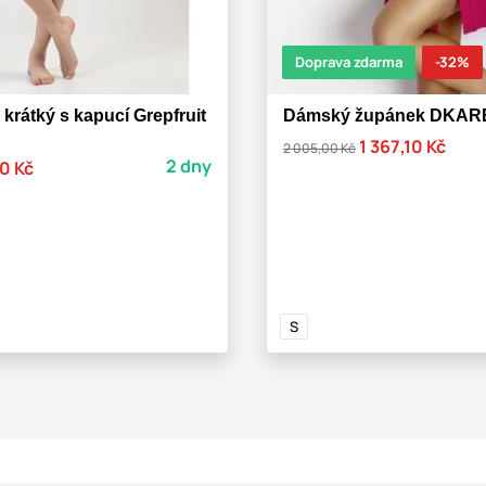
Doprava zdarma
-32%
rátký s kapucí Grepfruit
Dámský župánek DKARE
1 367,10 Kč
2 005,00 Kč
2 dny
0 Kč
S