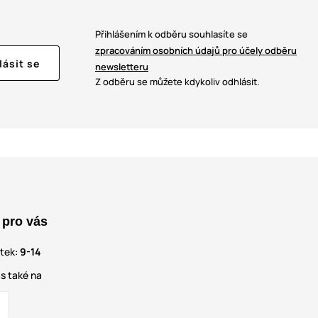
Přihlášením k odběru souhlasíte se
zpracováním osobních údajů pro účely odběru
lásit se
newsletteru
Z odběru se můžete kdykoliv odhlásit.
 pro vás
átek:
9-14
s také na