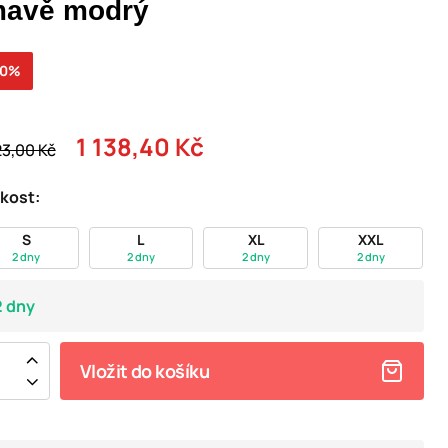
mavě modrý
20%
1 138,40 Kč
23,00 Kč
ikost:
S
L
XL
XXL
2 dny
2 dny
2 dny
2 dny
2 dny
Vložit do košíku