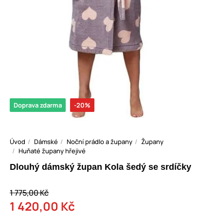
Doprava zdarma
-20%
Úvod
Dámské
Noční prádlo a župany
Župany
Huňaté župany hřejivé
Dlouhý dámský župan Kola šedý se srdíčky
1 775,00 Kč
1 420,00 Kč