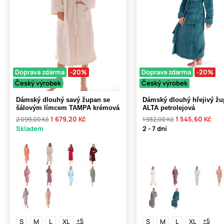
Doprava zdarma
-20%
Doprava zdarma
-20%
Český výrobek
Český výrobek
Dámský dlouhý savý župan se
Dámský dlouhý hřejivý ž
šálovým límcem TAMPA krémová
ALTA petrolejová
1 679,20 Kč
1 545,60 Kč
2 099,00 Kč
1 932,00 Kč
Skladem
2 - 7 dní
+5
+5
S
M
L
XL
S
M
L
XL