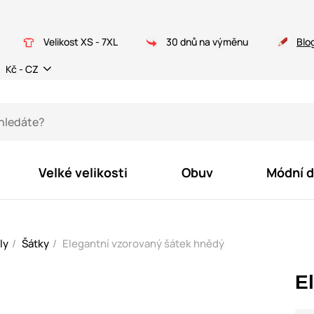
Velikost XS - 7XL
30 dnů na výměnu
Blo
Kč - CZ
Velké velikosti
Obuv
Módní 
ly
Šátky
Elegantní vzorovaný šátek hnědý
E