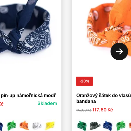
-20%
ů pin-up námořnická modř
Oranžový šátek do vlasů
bandana
Skladem
Kč
117,60 Kč
147,00 Kč