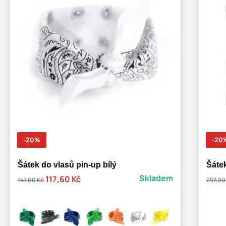
-20%
-20
Šátek do vlasů pin-up bílý
Šáte
Skladem
117,60 Kč
147,00 Kč
297,00