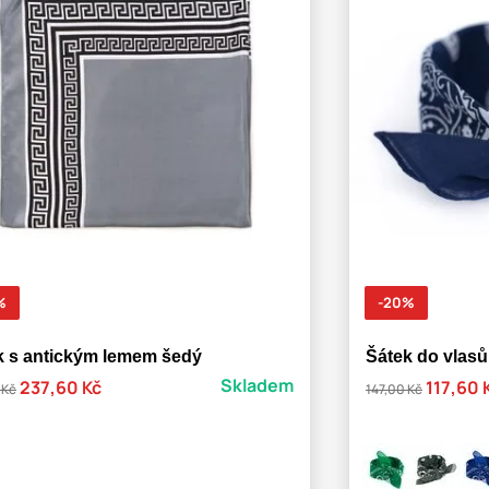
%
-20%
k s antickým lemem šedý
Šátek do vlas
Skladem
237,60 Kč
117,60 
 Kč
147,00 Kč