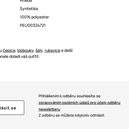
Hnědá
Syntetika
100% polyester
PEU00324721
ou
čepice
,
klobouky
,
šály
,
rukavice
a další
nale doladí váš outfit.
Přihlášením k odběru souhlasíte se
zpracováním osobních údajů pro účely odběru
lásit se
newsletteru
Z odběru se můžete kdykoliv odhlásit.