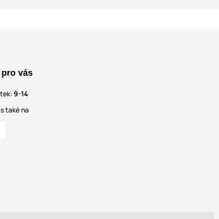
 pro vás
átek:
9-14
s také na