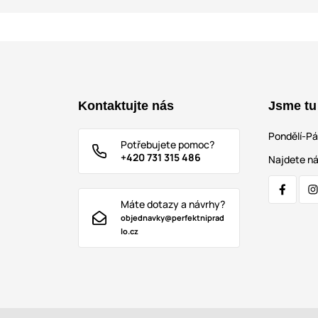
Kontaktujte nás
Jsme tu
Pondělí-P
Potřebujete pomoc?
+420 731 315 486
Najdete ná
Máte dotazy a návrhy?
objednavky@perfektniprad
lo.cz