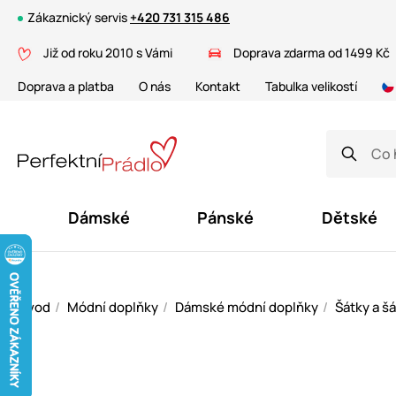
Zákaznický servis
+420 731 315 486
Již od roku 2010 s Vámi
Doprava zdarma od 1499 Kč
Doprava a platba
O nás
Kontakt
Tabulka velikostí
Dámské
Pánské
Dětské
Úvod
Módní doplňky
Dámské módní doplňky
Šátky a šá