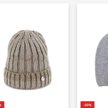
%
-20%