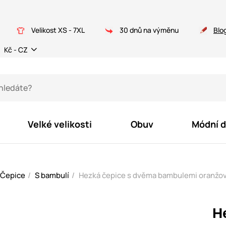
Velikost XS - 7XL
30 dnů na výměnu
Blo
Kč - CZ
Velké velikosti
Obuv
Módní 
Čepice
S bambulí
Hezká čepice s dvěma bambulemi oranžo
H