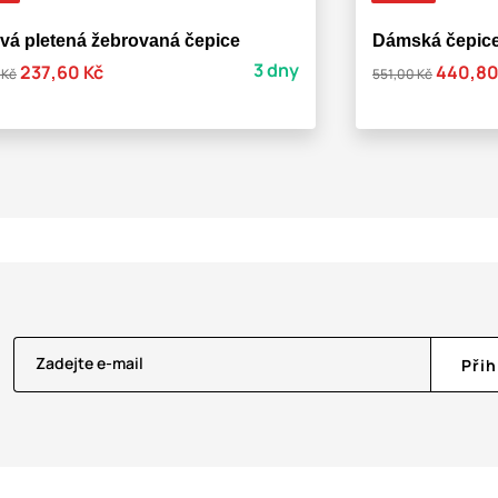
vá pletená žebrovaná čepice
Dámská čepice
3 dny
237,60 Kč
440,80
 Kč
551,00 Kč
Zadejte e-mail
Přih