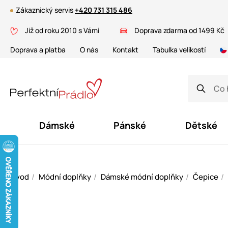
Zákaznický servis
+420 731 315 486
Již od roku 2010 s Vámi
Doprava zdarma od 1499 Kč
Doprava a platba
O nás
Kontakt
Tabulka velikostí
Dámské
Pánské
Dětské
Úvod
Módní doplňky
Dámské módní doplňky
Čepice