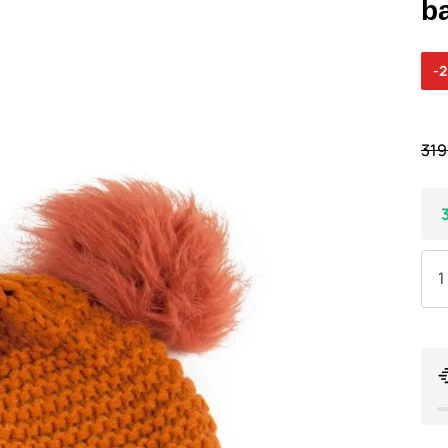
b
-
319