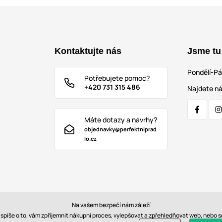
Kontaktujte nás
Jsme tu
Pondělí-P
Potřebujete pomoc?
+420 731 315 486
Najdete ná
Máte dotazy a návrhy?
objednavky@perfektniprad
lo.cz
Na vašem bezpečí nám záleží
e spíše o to, vám zpříjemnit nákupní proces, vylepšovat a zpřehledňovat web, nebo