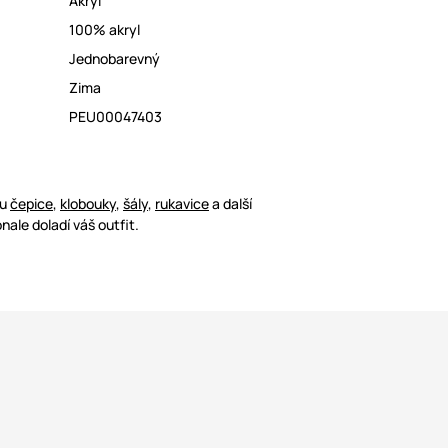
Akryl
100% akryl
Jednobarevný
Zima
PEU00047403
ou
čepice
,
klobouky
,
šály
,
rukavice
a další
nale doladí váš outfit.