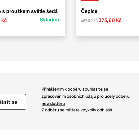
 s proužkem světle šedá
Čepice
Skladem
 Kč
373,60 Kč
467,00 Kč
Přihlášením k odběru souhlasíte se
zpracováním osobních údajů pro účely odběru
lásit se
newsletteru
Z odběru se můžete kdykoliv odhlásit.