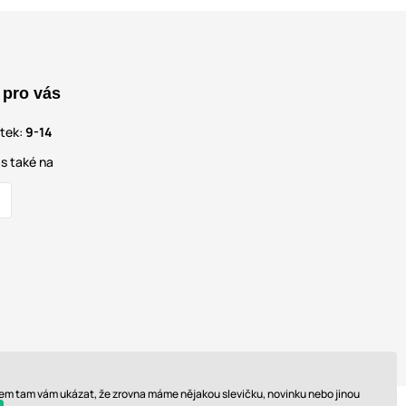
 pro vás
átek:
9-14
s také na
 sem tam vám ukázat, že zrovna máme nějakou slevičku, novinku nebo jinou