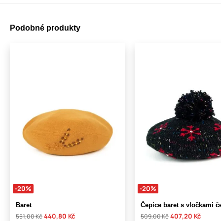
Podobné produkty
-20%
-20%
Baret
Čepice baret s vločkami č
440,80 Kč
407,20 Kč
551,00 Kč
509,00 Kč