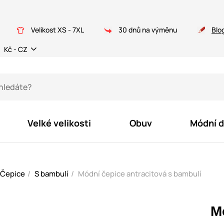
Velikost XS - 7XL
30 dnů na výměnu
Blo
Kč - CZ
Velké velikosti
Obuv
Módní 
Čepice
S bambulí
Módní čepice antracitová s bambulí
M