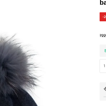
b
-
722