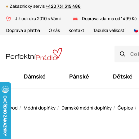
Zákaznický servis
+420 731 315 486
Již od roku 2010 s Vámi
Doprava zdarma od 1499 Kč
Doprava a platba
O nás
Kontakt
Tabulka velikostí
Dámské
Pánské
Dětské
Úvod
Módní doplňky
Dámské módní doplňky
Čepice