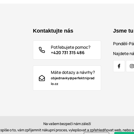
Kontaktujte nás
Jsme tu
Pondělí-P
Potřebujete pomoc?
+420 731 315 486
Najdete ná
Máte dotazy a návrhy?
objednavky@perfektniprad
lo.cz
Na vašem bezpečí nám záleží
e spíše o to, vám zpříjemnit nákupní proces, vylepšovat a zpřehledňovat web, nebo