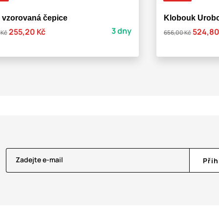
 vzorovaná čepice
Klobouk Urobo
3 dny
255,20 Kč
524,80
 Kč
656,00 Kč
Zadejte e-mail
Přih