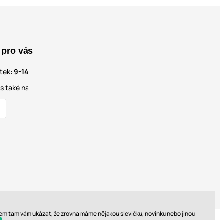
 pro vás
átek:
9-14
s také na
 sem tam vám ukázat, že zrovna máme nějakou slevičku, novinku nebo jinou