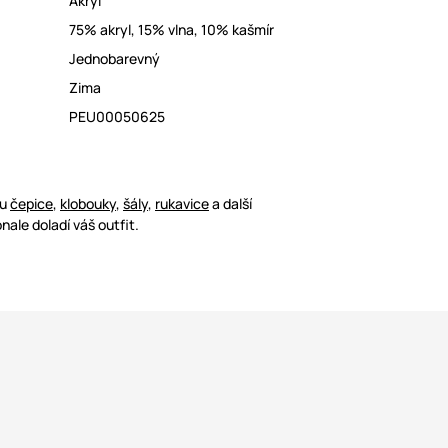
Akryl
75% akryl, 15% vlna, 10% kašmír
Jednobarevný
Zima
PEU00050625
ou
čepice
,
klobouky
,
šály
,
rukavice
a další
nale doladí váš outfit.