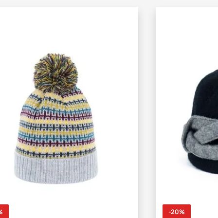
%
-20%