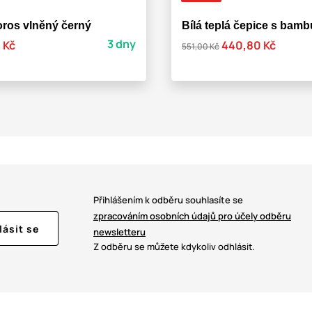
ros vlněný černý
Bílá teplá čepice s bamb
3 dny
 Kč
440,80 Kč
551,00 Kč
Přihlášením k odběru souhlasíte se
zpracováním osobních údajů pro účely odběru
lásit se
newsletteru
Z odběru se můžete kdykoliv odhlásit.