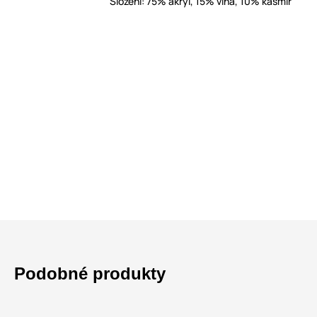
Složení: 75% akryl, 15% vlna, 10% kašmír
Podobné produkty