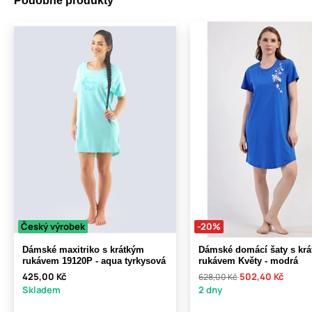
Podobné produkty
Český výrobek
-20%
Dámské maxitriko s krátkým
Dámské domácí šaty s kr
rukávem 19120P - aqua tyrkysová
rukávem Květy - modrá
425,00 Kč
502,40 Kč
628,00 Kč
Skladem
2 dny