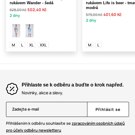
rukávem Wander - šedá
rukávem Life is beer - tma
modrá
502,40 Kč
628,00 Kč
401,60 Kč
579,00 Kč
2 dny
2 dny
M
L
XL
XXL
M
L
Přihlaste se k odběru a buďte o krok napřed.
Novinky, akce a slevy.
Zadejte e-mail
Přihlásit se
Přihlášením k odběru souhlasíte se
zpracováním osobních údajů
pro účely odběru newsletteru