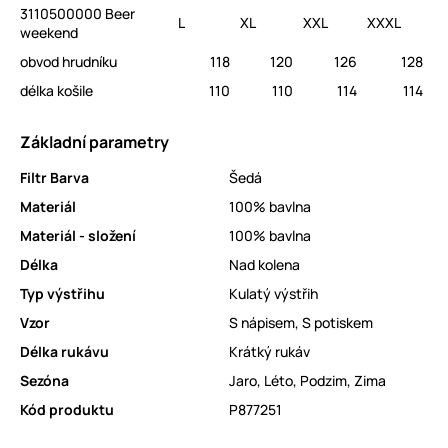
3110500000 Beer
L
XL
XXL
XXXL
weekend
obvod hrudníku
118
120
126
128
délka košile
110
110
114
114
Základní parametry
Filtr Barva
Šedá
Materiál
100% bavlna
Materiál - složení
100% bavlna
Délka
Nad kolena
Typ výstřihu
Kulatý výstřih
Vzor
S nápisem
,
S potiskem
Délka rukávu
Krátký rukáv
Sezóna
Jaro
,
Léto
,
Podzim
,
Zima
Kód produktu
P877251