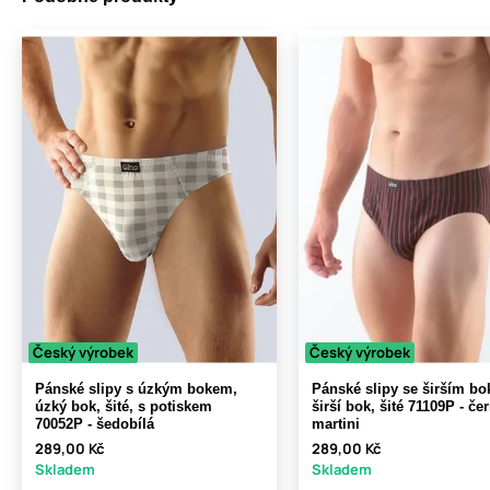
Český výrobek
Český výrobek
Pánské slipy s úzkým bokem,
Pánské slipy se širším b
úzký bok, šité, s potiskem
širší bok, šité 71109P - če
70052P - šedobílá
martini
289,00 Kč
289,00 Kč
Skladem
Skladem