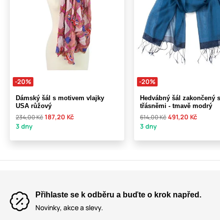
-20%
-20%
Dámský šál s motivem vlajky
Hedvábný šál zakončený 
USA růžový
třásněmi - tmavě modrý
187,20 Kč
491,20 Kč
234,00 Kč
614,00 Kč
3 dny
3 dny
Přihlaste se k odběru a buďte o krok napřed.
Novinky, akce a slevy.