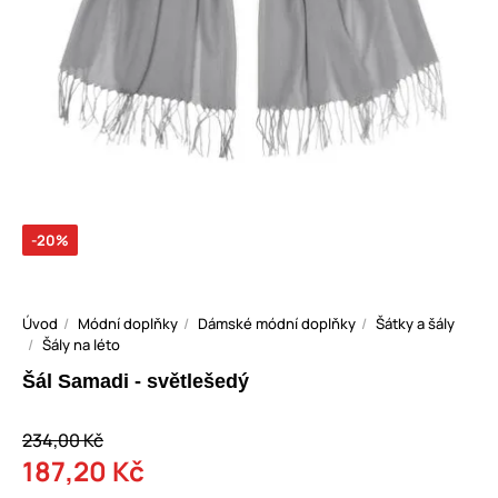
-20%
Úvod
Módní doplňky
Dámské módní doplňky
Šátky a šály
Šály na léto
Šál Samadi - světlešedý
234,00 Kč
187,20 Kč