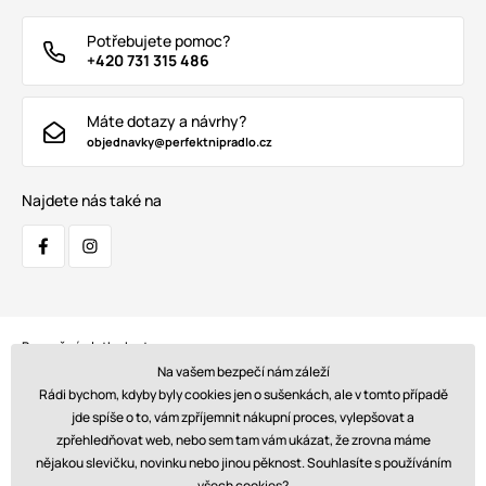
Potřebujete pomoc?
+420 731 315 486
Máte dotazy a návrhy?
objednavky@perfektnipradlo.cz
Najdete nás také na
Bezpečná platba kartou:
Na vašem bezpečí nám záleží
Rádi bychom, kdyby byly cookies jen o sušenkách, ale v tomto případě
jde spíše o to, vám zpříjemnit nákupní proces, vylepšovat a
zpřehledňovat web, nebo sem tam vám ukázat, že zrovna máme
Doprava:
nějakou slevičku, novinku nebo jinou pěknost. Souhlasíte s používáním
všech
cookies
?