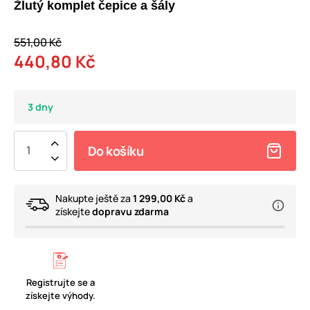
Žlutý komplet čepice a šály
551,00 Kč
440,80 Kč
3 dny
Do košíku
Nakupte ještě za
1 299,00 Kč
a
získejte
dopravu zdarma
Registrujte se a
získejte výhody.