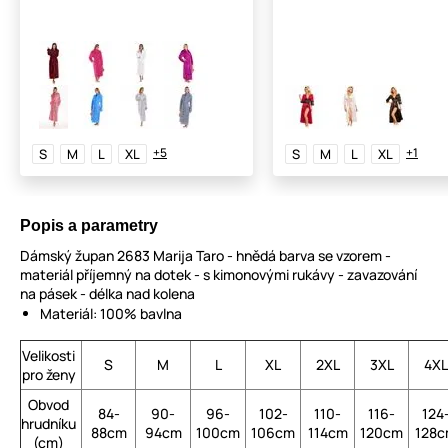
+5
+1
S
M
L
XL
S
M
L
XL
Popis a parametry
Dámský župan 2683 Marija Taro - hnědá barva se vzorem -
materiál příjemný na dotek - s kimonovými rukávy - zavazování
na pásek - délka nad kolena
Materiál: 100% bavlna
Velikosti
S
M
L
XL
2XL
3XL
4XL
pro ženy
Obvod
84-
90-
96-
102-
110-
116-
124
hrudníku
88cm
94cm
100cm
106cm
114cm
120cm
128
(cm)