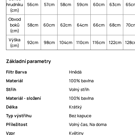
hrudníku
56cm
57cm
58cm
59cm
60cm
63cm
65c
(cm)
Obvod
boků
58cm
60cm
62cm
64cm
66cm
68cm
70c
(cm)
Výška
92cm
98cm
104cm
110cm
116cm
122cm
128
(cm)
Základní parametry
Filtr Barva
Hnědá
Materiál
100% bavlna
Střih
Volný střih
Materiál - složení
100% bavlna
Délka
Krátký
Typ výstřihu
Bez kapuce
Příležitost
Volný čas
,
Na doma
Vzor
Květiny