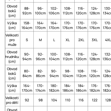
Obvod
88-
96-
102-
108-
116-
124-
130
boků
92cm
100cm
106cm
112cm
120cm
128cm
134
(cm)
Výška
158-
164-
164-
170-
170-
170-
170
(cm)
164cm
170cm
170cm
176cm
176cm
176cm
176
Velikosti
pro
S
M
L
XL
2XL
3XL
4XL
muže
Obvod
90-
92-
100-
108-
116-
124-
132
hrudníku
94cm
96cm
104cm
112cm
120cm
128cm
136
(cm)
Obvod
80-
82-
90-
98-
108-
116-
124
boků
84cm
86cm
94cm
104cm
112cm
120cm
128
(cm)
Výška
164-
170-
180-
184-
184-
176-
176
(cm)
170cm
174cm
182cm
186cm
186cm
182cm
182
Velikosti
92
98
104
110
116
122
128
pro dětí
Obvod