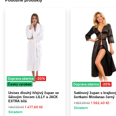
Podobné produkty
Doprava zdarma
-20%
Český výrobek
Doprava zdarma
-20%
Unisex dlouhý hřejivý župan se
Saténový župan s krajkov
šálovým límcem LILLY a JACK
šortkami Mindanao černý
EXTRA bílá
1 562,40 Kč
1 953,00 Kč
1 477,60 Kč
1 847,00 Kč
Skladem
Skladem