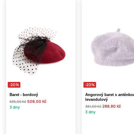
-20%
-20%
Baret - bordový
Angorový baret s anténko
levandulový
508,00 Kč
635,00 Kč
288,80 Kč
361,00 Kč
3 dny
3 dny