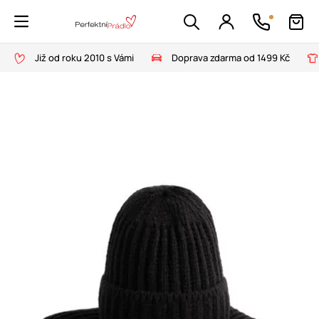
Již od roku 2010 s Vámi
Doprava zdarma od 1499 Kč