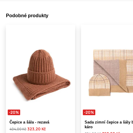
Podobné produkty
-20%
-20%
Čepice a šála - rezavá
Sada zimní čepice a šály 
káro
323,20 Kč
404,00 Kč