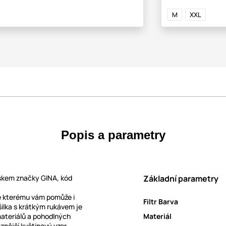
M
XXL
Popis a parametry
tiskem značky GINA, kód
Základní parametry
ke kterému vám pomůže i
Filtr Barva
ilka s krátkým rukávem je
 materiálů a pohodlných
Materiál
znější květinový vzor,