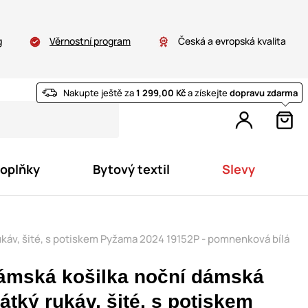
g
Věrnostní program
Česká a evropská kvalita
Nakupte ještě za
1 299,00 Kč
a získejte
dopravu zdarma
doplňky
Bytový textil
Slevy
káv, šité, s potiskem Pyžama 2024 19152P - pomnenková bílá
ámská košilka noční dámská
átký rukáv, šité, s potiskem