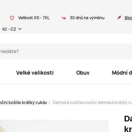
Velikost XS - 7XL
30 dnů na výměnu
Blo
Kč - CZ
Velké velikosti
Obuv
Módní 
ční košile krátký rukáv
Dámská košilka noční dámská krátký ru
D
kr