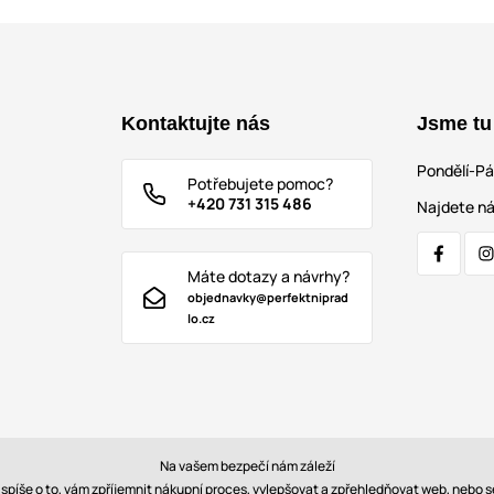
Kontaktujte nás
Jsme tu
Pondělí-P
Potřebujete pomoc?
+420 731 315 486
Najdete ná
Máte dotazy a návrhy?
objednavky@perfektniprad
lo.cz
Na vašem bezpečí nám záleží
e spíše o to, vám zpříjemnit nákupní proces, vylepšovat a zpřehledňovat web, nebo