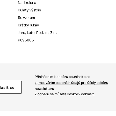
Nad kolena
Kulatý výstřih
Se vzorem
Krátký rukáv
Jaro
,
Léto
,
Podzim
,
Zima
P896006
Přihlášením k odběru souhlasíte se
zpracováním osobních údajů pro účely odběru
lásit se
newsletteru
Z odběru se můžete kdykoliv odhlásit.