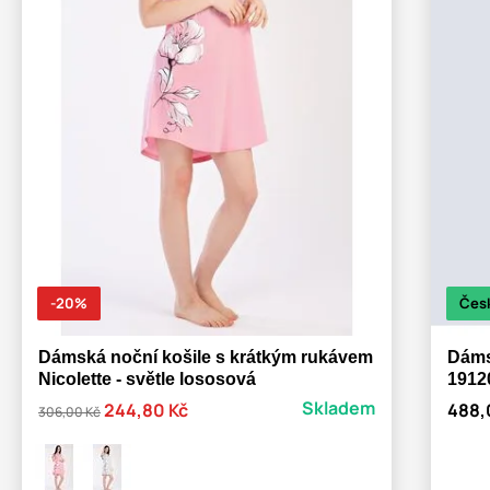
-20%
Čes
Dámská noční košile s krátkým rukávem
Dáms
Nicolette - světle lososová
1912
Skladem
244,80 Kč
488,
306,00 Kč