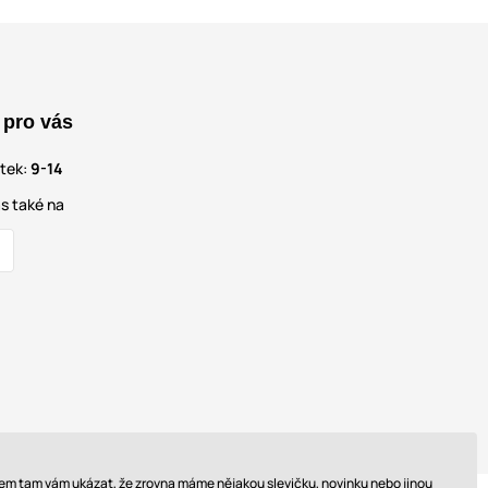
 pro vás
átek:
9-14
s také na
 sem tam vám ukázat, že zrovna máme nějakou slevičku, novinku nebo jinou