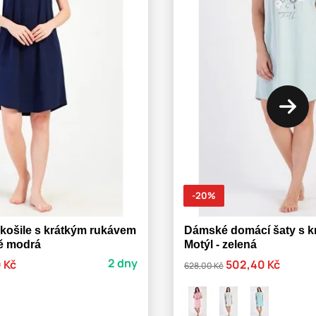
-20%
košile s krátkým rukávem
Dámské domácí šaty s k
vě modrá
Motýl - zelená
2 dny
 Kč
502,40 Kč
628,00 Kč