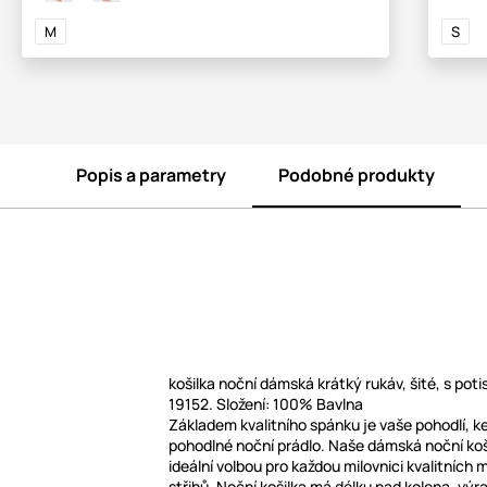
M
S
Popis a parametry
Podobné produkty
košilka noční dámská krátký rukáv, šité, s po
19152. Složení: 100% Bavlna
Základem kvalitního spánku je vaše pohodlí, 
pohodlné noční prádlo. Naše dámská noční koš
ideální volbou pro každou milovnici kvalitních
střihů. Noční košilka má délku nad kolena, výra