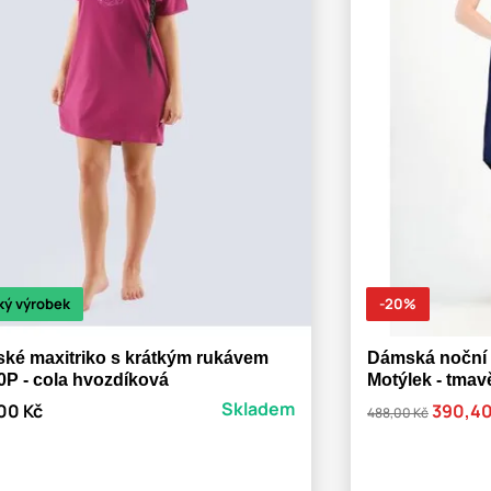
ký výrobek
-20%
ké maxitriko s krátkým rukávem
Dámská noční 
0P - cola hvozdíková
Motýlek - tma
Skladem
00 Kč
390,40
488,00 Kč