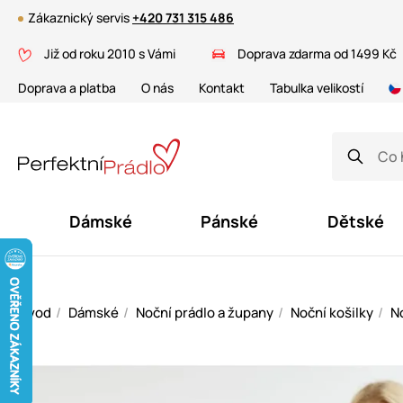
Zákaznický servis
+420 731 315 486
Již od roku 2010 s Vámi
Doprava zdarma od 1499 Kč
Doprava a platba
O nás
Kontakt
Tabulka velikostí
Dámské
Pánské
Dětské
Úvod
Dámské
Noční prádlo a župany
Noční košilky
No