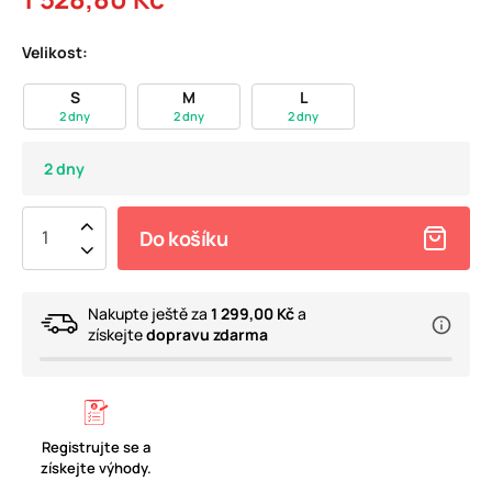
Velikost:
S
M
L
2 dny
2 dny
2 dny
2 dny
Do košíku
Nakupte ještě za
1 299,00 Kč
a
získejte
dopravu zdarma
Registrujte se a
získejte výhody.