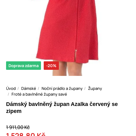
Doprava zdarma
-20%
Úvod
Dámské
Noční prádlo a župany
Župany
Froté a bavlněné župany savé
Dámský bavlněný župan Azalka červený se
zipem
1 911,00 Kč
1 528,80 Kč