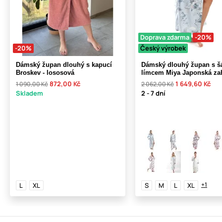
Doprava zdarma
-20%
-20%
Český výrobek
Dámský župan dlouhý s kapucí
Dámský dlouhý župan s š
Broskev - lososová
límcem Miya Japonská za
872,00 Kč
1 649,60 Kč
1 090,00 Kč
2 062,00 Kč
Skladem
2 - 7 dní
+1
L
XL
S
M
L
XL