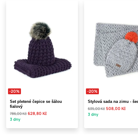
-20%
-20%
Set pletené čepice se šálou
Stylová sada na zimu - še
fialový
508,00 Kč
635,00 Kč
628,80 Kč
786,00 Kč
3 dny
3 dny