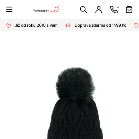
Již od roku 2010 s Vámi
Doprava zdarma od 1499 Kč