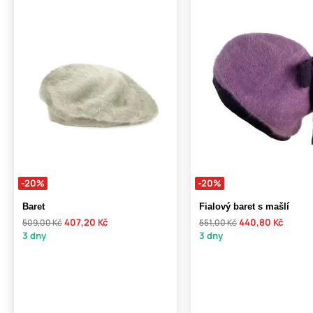
-20%
-20%
Baret
Fialový baret s mašlí
407,20 Kč
440,80 Kč
509,00 Kč
551,00 Kč
3 dny
3 dny