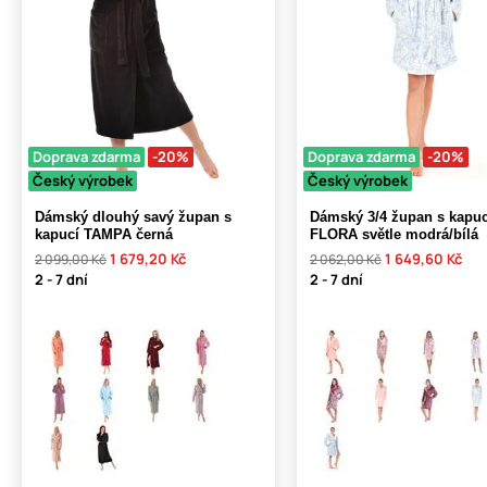
Doprava zdarma
-20%
Doprava zdarma
-20%
Český výrobek
Český výrobek
Dámský dlouhý savý župan s
Dámský 3/4 župan s kapuc
kapucí TAMPA černá
FLORA světle modrá/bílá
1 679,20 Kč
1 649,60 Kč
2 099,00 Kč
2 062,00 Kč
2 - 7 dní
2 - 7 dní