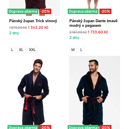
Doprava zdarma
-20%
Doprava zdarma
-20%
Pánský župan Trick vínový
Pánský župan Dante tmavě
modrý s pegasem
1 343,20 Kč
1 679,00 Kč
1 733,60 Kč
2 167,00 Kč
2 dny
2 dny
L
XL
XXL
M
L
Doprava zdarma
-20%
Doprava zdarma
-20%