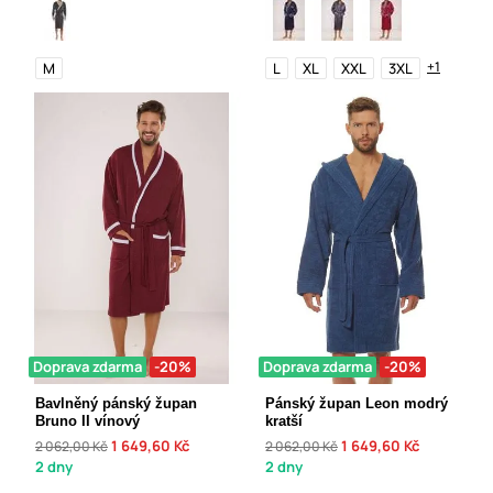
+1
M
L
XL
XXL
3XL
Doprava zdarma
-20%
Doprava zdarma
-20%
Bavlněný pánský župan
Pánský župan Leon modrý
Bruno II vínový
kratší
1 649,60 Kč
1 649,60 Kč
2 062,00 Kč
2 062,00 Kč
2 dny
2 dny