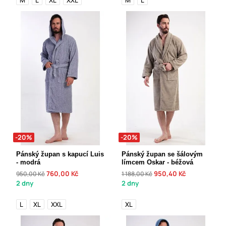
M
L
XL
XXL
M
L
-20%
-20%
Pánský župan s kapucí Luis
Pánský župan se šálovým
- modrá
límcem Oskar - béžová
760,00 Kč
950,40 Kč
950,00 Kč
1 188,00 Kč
2 dny
2 dny
L
XL
XXL
XL