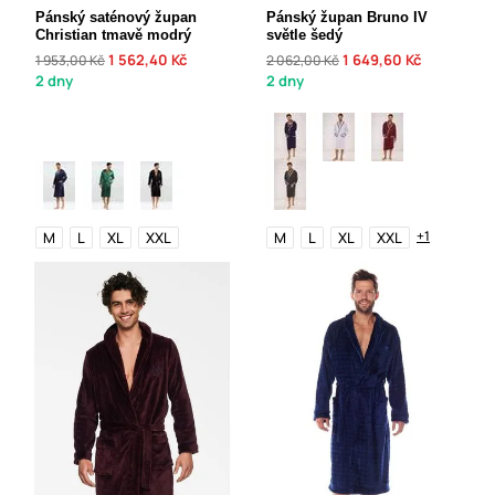
Pánský saténový župan
Pánský župan Bruno IV
Christian tmavě modrý
světle šedý
1 562,40 Kč
1 649,60 Kč
1 953,00 Kč
2 062,00 Kč
2 dny
2 dny
+1
M
L
XL
XXL
M
L
XL
XXL