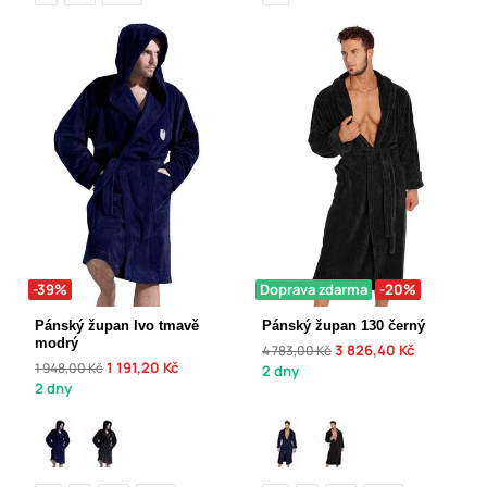
-39%
Doprava zdarma
-20%
Pánský župan Ivo tmavě
Pánský župan 130 černý
modrý
3 826,40 Kč
4 783,00 Kč
1 191,20 Kč
1 948,00 Kč
2 dny
2 dny