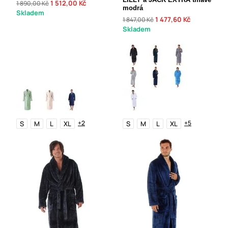
1 512,00 Kč
1 890,00 Kč
modrá
Skladem
1 477,60 Kč
1 847,00 Kč
Skladem
+2
+5
S
M
L
XL
S
M
L
XL