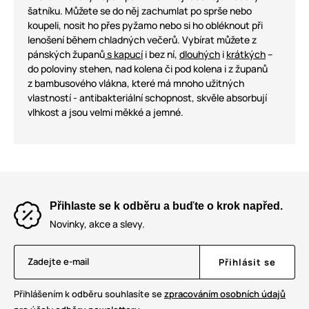
šatníku. Můžete se do něj zachumlat po sprše nebo
koupeli, nosit ho přes pyžamo nebo si ho obléknout při
lenošení během chladných večerů. Vybírat můžete z
pánských županů
s kapucí
i bez ní,
dlouhých
i
krátkých
–
do poloviny stehen, nad kolena či pod kolena i z županů
z bambusového vlákna, které má mnoho užitných
vlastností - antibakteriální schopnost, skvěle absorbují
vlhkost a jsou velmi měkké a jemné.
Přihlaste se k odběru a buďte o krok napřed.
Novinky, akce a slevy.
Zadejte e-mail
Přihlásit se
Přihlášením k odběru souhlasíte se
zpracováním osobních údajů