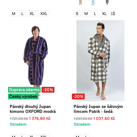
+5
M
L
XL
XXL
S
M
L
XL
Doprava zdarma
-20%
Český výrobek
-20%
Pánský dlouhý župan
Pánský župan se šálovým
kimono OXFORD modrá
límcem Patrik - šedá
1 376,80 Kč
1 037,60 Kč
1 721,00 Kč
1 297,00 Kč
Skladem
Skladem