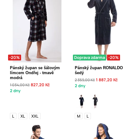
-20%
Doprava zdarma
-20%
Pánský župan se šálovým
Pánský župan RONALDO
límcem Ondřej - tmavě
šedý
modrá
1 887,20 Kč
2 359,00 Kč
827,20 Kč
1 034,00 Kč
2 dny
2 dny
L
XL
XXL
M
L