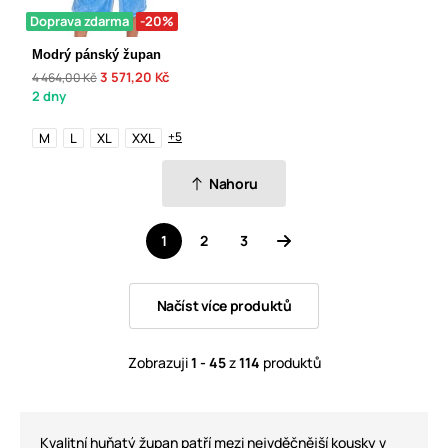
Doprava zdarma
-20%
Modrý pánský župan
3 571,20 Kč
4 464,00 Kč
2 dny
+5
M
L
XL
XXL
Nahoru
1
2
3
Načíst více produktů
Zobrazuji
1 - 45
z
114
produktů
Kvalitní huňatý župan patří mezi nejvděčnější kousky v