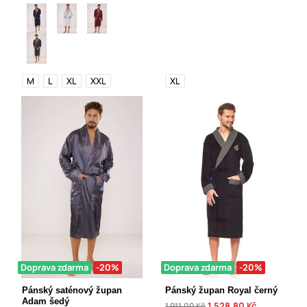
M
L
XL
XXL
XL
Doprava zdarma
-20%
Doprava zdarma
-20%
Pánský saténový župan
Pánský župan Royal černý
Adam šedý
1 528,80 Kč
1 911,00 Kč