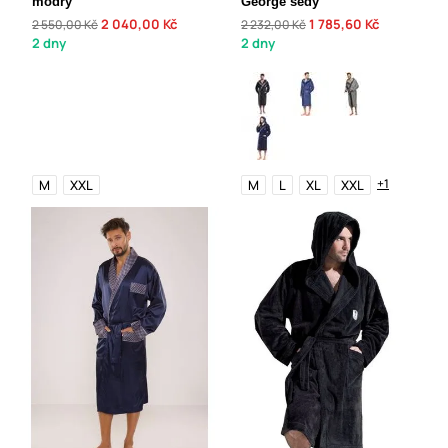
modrý
George šedý
2 040,00 Kč
1 785,60 Kč
2 550,00 Kč
2 232,00 Kč
2 dny
2 dny
+1
M
XXL
M
L
XL
XXL