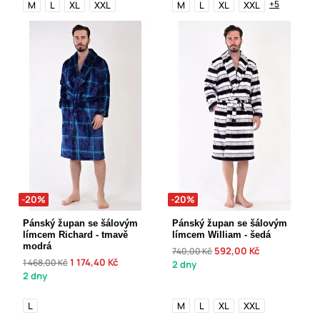
+5
M
L
XL
XXL
M
L
XL
XXL
-20%
-20%
Pánský župan se šálovým
Pánský župan se šálovým
límcem Richard - tmavě
límcem William - šedá
modrá
592,00 Kč
740,00 Kč
1 174,40 Kč
1 468,00 Kč
2 dny
2 dny
L
M
L
XL
XXL