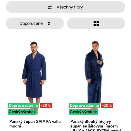
Všechny filtry
Doporučené
Doprava zdarma
-20%
Doprava zdarma
-20%
Český výrobek
Český výrobek
Pánský župan SAIMAA vafle
Pánský dlouhý hřejivý
modrá
župan se šálovým límcem
LILLY a JACK EXTRA tmavě