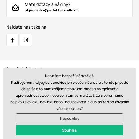
Máte dotazy a návrhy?
objednavky@perfektnipradlo.cz
Najdete nás také na
Bezpečná platba kartou:
Na vašem bezpečí nám záleží
Rádi bychom, kdyby byly cookies jen o sušenkách, ale v tomto případě
jde spíše o to, vám zpříjemnit nákupní proces, vylepšovat a
zpřehledňovat web, nebo sem tam vám ukázat, že zrovna máme
Doprava:
nějakou slevičku, novinku nebo jinou pěknost. Souhlasíte s používáním
všech
cookies
?
Nesouhlas
© 2026 www.perfektnipradlo.cz. Technicky zajišťuje
Simplia s.r.o.
Souhlas
Kč - CZ