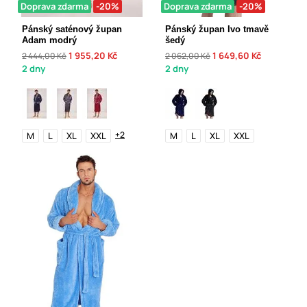
Doprava zdarma
-20%
Doprava zdarma
-20%
Pánský saténový župan
Pánský župan Ivo tmavě
Adam modrý
šedý
1 955,20 Kč
1 649,60 Kč
2 444,00 Kč
2 062,00 Kč
2 dny
2 dny
+2
M
L
XL
XXL
M
L
XL
XXL