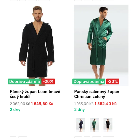
Doprava zdarma
-20%
Doprava zdarma
-20%
Pánský župan Leon tmavě
Pánský saténový župan
šedý kratší
Christian zelený
1 649,60 Kč
1 562,40 Kč
2 062,00 Kč
1 953,00 Kč
2 dny
2 dny