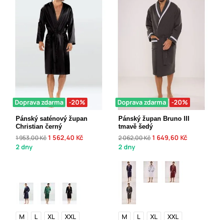
Doprava zdarma
-20%
Doprava zdarma
-20%
Pánský saténový župan
Pánský župan Bruno III
Christian černý
tmavě šedý
1 562,40 Kč
1 649,60 Kč
1 953,00 Kč
2 062,00 Kč
2 dny
2 dny
M
L
XL
XXL
M
L
XL
XXL