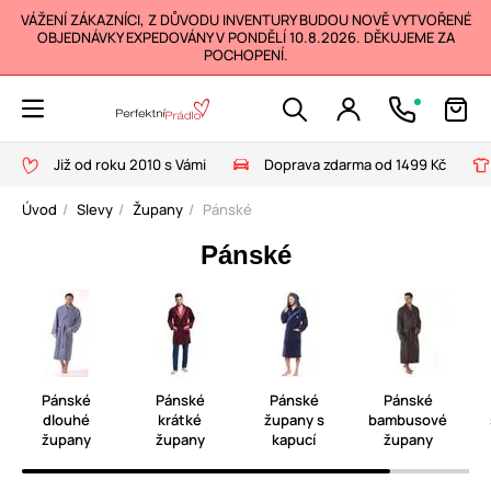
VÁŽENÍ ZÁKAZNÍCI, Z DŮVODU INVENTURY BUDOU NOVĚ VYTVOŘENÉ
OBJEDNÁVKY EXPEDOVÁNY V PONDĚLÍ 10.8.2026. DĚKUJEME ZA
POCHOPENÍ.
Již od roku 2010 s Vámi
Doprava zdarma od 1499 Kč
Úvod
Slevy
Župany
Pánské
Pánské
Pánské
Pánské
Pánské
Pánské
dlouhé
krátké
župany s
bambusové
župany
župany
kapucí
župany