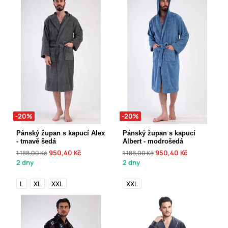
-20%
-20%
Pánský župan s kapucí Alex
Pánský župan s kapucí
- tmavě šedá
Albert - modrošedá
950,40 Kč
950,40 Kč
1 188,00 Kč
1 188,00 Kč
2 dny
2 dny
L
XL
XXL
XXL