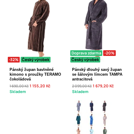
Doprava zdarma
-20%
-32%
Český výrobek
Český výrobek
Pánský župan bavlněné
Pánský dlouhý savý župan
kimono s proužky TERAMO
se šálovým límcem TAMPA
čokoládová
antracitová
1 155,20 Kč
1 679,20 Kč
1 690,00 Kč
2 099,00 Kč
Skladem
Skladem