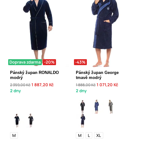
Doprava zdarma
-20%
-43%
Pánský župan RONALDO
Pánský župan George
modrý
tmavě modrý
1 887,20 Kč
1 071,20 Kč
2 359,00 Kč
1 888,00 Kč
2 dny
2 dny
M
M
L
XL