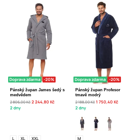
Doprava zdarma
-20%
Doprava zdarma
-20%
Pánský župan James šedý s
Pánský župan Profesor
medvědem
tmavě modrý
2 244,80 Kč
1 750,40 Kč
2 806,00 Kč
2 188,00 Kč
2 dny
2 dny
L
XL
XXL
M