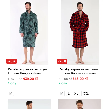
-20%
-20%
Pánský župan se šálovým
Pánský župan se šálovým
límcem Harry - zelená
límcem Kostka - červená
939,20 Kč
648,00 Kč
1 174,00 Kč
810,00 Kč
2 dny
2 dny
M
M
L
XL
XXL