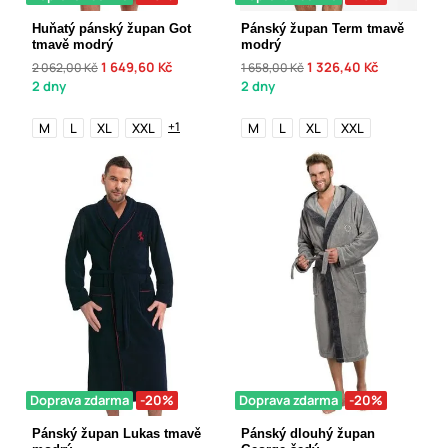
Huňatý pánský župan Got
Pánský župan Term tmavě
tmavě modrý
modrý
1 649,60 Kč
1 326,40 Kč
2 062,00 Kč
1 658,00 Kč
2 dny
2 dny
+1
M
L
XL
XXL
M
L
XL
XXL
Doprava zdarma
-20%
Doprava zdarma
-20%
Pánský župan Lukas tmavě
Pánský dlouhý župan