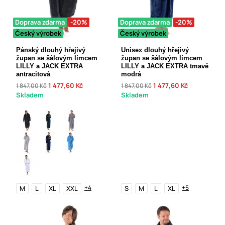
Doprava zdarma
-20%
Doprava zdarma
-20%
Český výrobek
Český výrobek
Pánský dlouhý hřejivý
Unisex dlouhý hřejivý
župan se šálovým límcem
župan se šálovým límcem
LILLY a JACK EXTRA
LILLY a JACK EXTRA tmavě
antracitová
modrá
1 477,60 Kč
1 477,60 Kč
1 847,00 Kč
1 847,00 Kč
Skladem
Skladem
+4
+5
M
L
XL
XXL
S
M
L
XL