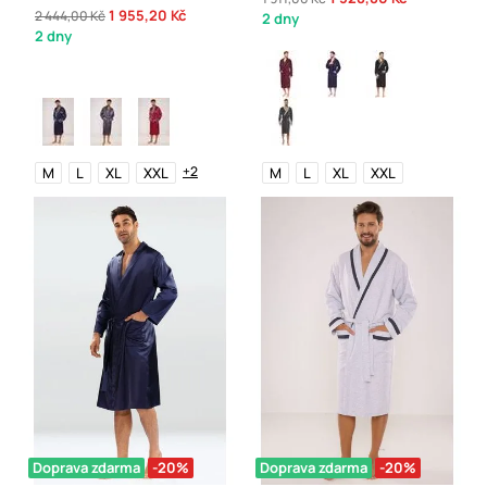
1 955,20 Kč
2 444,00 Kč
2 dny
2 dny
+2
M
L
XL
XXL
M
L
XL
XXL
Doprava zdarma
-20%
Doprava zdarma
-20%