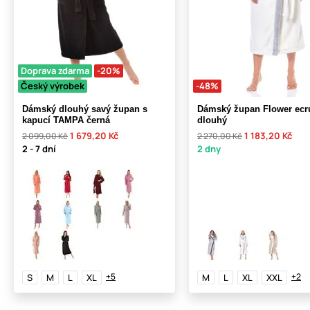
Doprava zdarma
-20%
Český výrobek
-48%
Dámský dlouhý savý župan s
Dámský župan Flower ecr
kapucí TAMPA černá
dlouhý
1 679,20 Kč
1 183,20 Kč
2 099,00 Kč
2 270,00 Kč
2 - 7 dní
2 dny
+5
+2
S
M
L
XL
M
L
XL
XXL